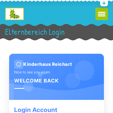
Elternbereich Login
Kinderhaus Reichart
Nice to see you again
WELCOME BACK
Login Account