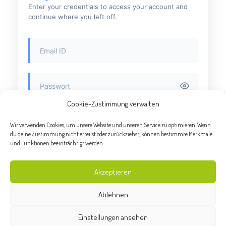
Enter your credentials to access your account and
continue where you left off.
Cookie-Zustimmung verwalten
Keep me signed in
Forgot password?
Wir verwenden Cookies, um unsere Website und unseren Service zu optimieren. Wenn
du deine Zustimmung nicht erteilst oder zurückziehst, können bestimmte Merkmale
und Funktionen beeinträchtigt werden.
SIGN IN
Akzeptieren
Ablehnen
Einstellungen ansehen
©2026 - Kinderhaus Reichart |