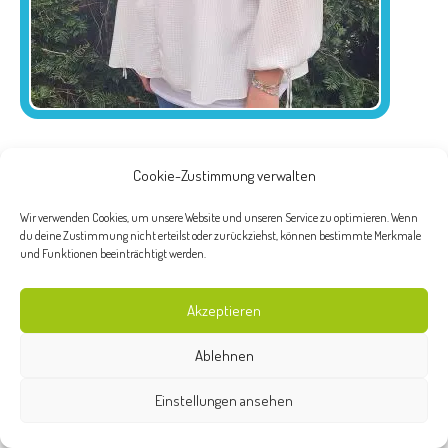
Departments:
Anmeldung/Service
Cookie-Zustimmung verwalten
Wir verwenden Cookies, um unsere Website und unseren Service zu optimieren. Wenn
du deine Zustimmung nicht erteilst oder zurückziehst, können bestimmte Merkmale
und Funktionen beeinträchtigt werden.
©2026 - Kinderhaus Reichart |
Impressum
|
Datenschutzerklärung
|
Elternbereich
Akzeptieren
Ablehnen
Einstellungen ansehen